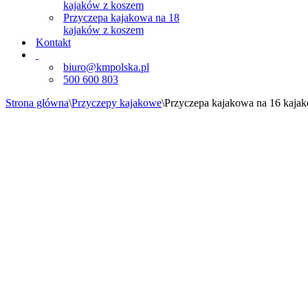
kajaków z koszem
Przyczepa kajakowa na 18
kajaków z koszem
Kontakt
biuro@kmpolska.pl
500 600 803
Strona główna
\
Przyczepy kajakowe
\
Przyczepa kajakowa na 16 kaja