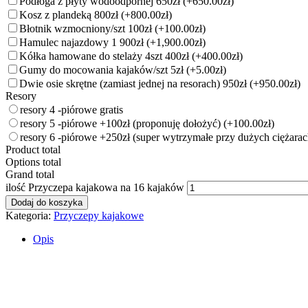
Podłoga z płyty wodoodpornej 650zł
(+650.00zł)
Kosz z plandeką 800zł
(+800.00zł)
Błotnik wzmocniony/szt 100zł
(+100.00zł)
Hamulec najazdowy 1 900zł
(+1,900.00zł)
Kółka hamowane do stelaży 4szt 400zł
(+400.00zł)
Gumy do mocowania kajaków/szt 5zł
(+5.00zł)
Dwie osie skrętne (zamiast jednej na resorach) 950zł
(+950.00zł)
Resory
resory 4 -piórowe gratis
resory 5 -piórowe +100zł (proponuję dołożyć)
(+100.00zł)
resory 6 -piórowe +250zł (super wytrzymałe przy dużych ciężara
Product total
Options total
Grand total
ilość Przyczepa kajakowa na 16 kajaków
Dodaj do koszyka
Kategoria:
Przyczepy kajakowe
Opis