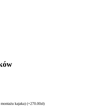
aków
w montażu kajaka)
(+270.00zł)